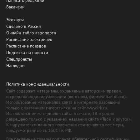
Написать редакции
Вакансии
Экокарта
Сделано в России
Онлайн-табло аэропорта
Расписание электричек
Расписание поездов
Подписка на новости
Спецпроекты
Наглядно
Политика конфиденциальности
Сайт содержит материалы, охраняемые авторским правом,
и средства индивидуализации (логотипы, фирменные знаки).
Использование материалов сайта в интернете разрешено
только с указанием гиперссылки на сайт www.irk.ru.
Использование материалов сайта в печати, ТВ и радио
разрешено только с указанием названия сайта «Твой Иркутск».
К нарушителям данного положения применяются все меры,
предусмотренные ст. 1301 ГК РФ.
Все рекламные товары подлежат обязательной сертификации,