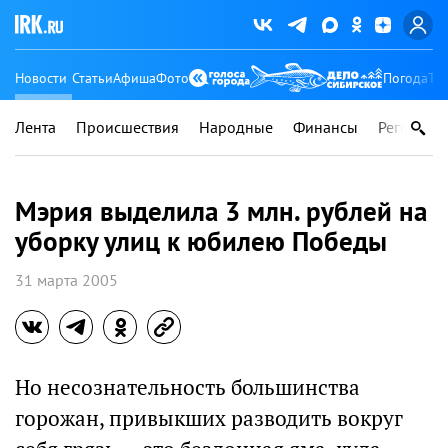
Новости
Статьи
Афиша
Фото
Погода
Ту
Лента
Происшествия
Народные
Финансы
Регионы
Мэрия выделила 3 млн. рублей на
уборку улиц к юбилею Победы
31 марта 2005
Но несознательность большинства
горожан, привыкших разводить вокруг