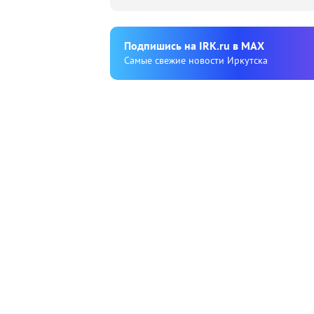
Подпишиcь на IRK.ru в MAX
Cамые свежие новости Иркутска