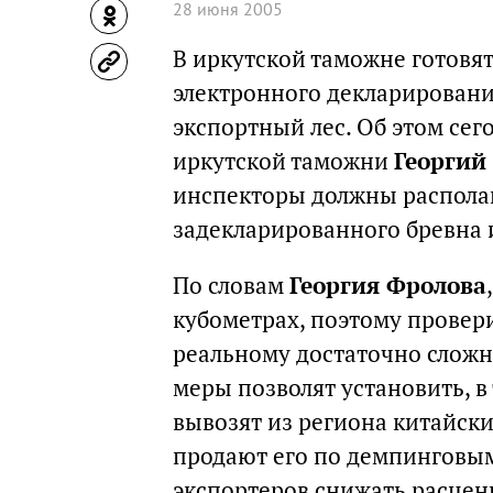
28 июня 2005
В иркутской таможне готовят
электронного декларировани
экспортный лес. Об этом се
иркутской таможни
Георгий
инспекторы должны располаг
задекларированного бревна 
По словам
Георгия Фролова
кубометрах, поэтому провер
реальному достаточно сложн
меры позволят установить, в 
вывозят из региона китайск
продают его по демпинговы
экспортеров снижать расцен