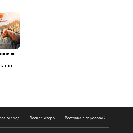
кони во
т
акции
оса города
Лесное озеро
Весточка с передовой