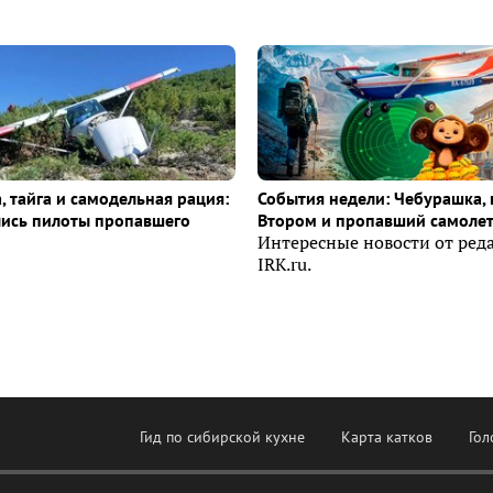
, тайга и самодельная рация:
События недели: Чебурашка, 
лись пилоты пропавшего
Втором и пропавший самоле
Интересные новости от ред
IRK.ru.
Гид по сибирской кухне
Карта катков
Гол