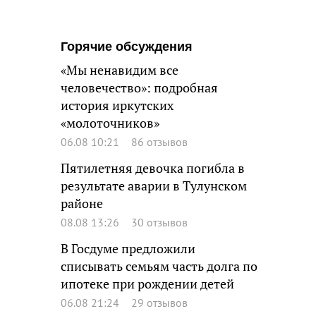
Горячие обсуждения
«Мы ненавидим все
человечество»: подробная
история иркутских
«молоточников»
06.08 10:21
86 отзывов
Пятилетняя девочка погибла в
результате аварии в Тулунском
районе
08.08 13:26
30 отзывов
В Госдуме предложили
списывать семьям часть долга по
ипотеке при рождении детей
06.08 21:24
29 отзывов