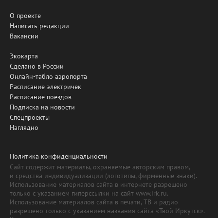
О проекте
Написать редакции
Вакансии
Экокарта
Сделано в России
Онлайн-табло аэропорта
Расписание электричек
Расписание поездов
Подписка на новости
Спецпроекты
Наглядно
Политика конфиденциальности
Сайт содержит материалы, охраняемые авторским правом,
и средства индивидуализации (логотипы, фирменные знаки).
Использование материалов сайта в интернете разрешено
только с указанием гиперссылки на сайт www.irk.ru.
Использование материалов сайта в печати, ТВ и радио
разрешено только с указанием названия сайта «Твой Иркутск».