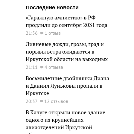
Последние новости
«Гаражную амнистию» в РФ
продлили до сентября 2031 года
21:56
1 отзыв
Ливневые дожди, грозы, град и
порывы ветра ожидаются в
Иркутской области на выходных
21:11
4 отзыва
Восьмилетние двойняшки Диана
и Даниил Луньковы пропали в
Иркутске
20:37
12 отзывов
В Качуге открыли новое здание
одного из крупнейших
авиаотделений Иркутской