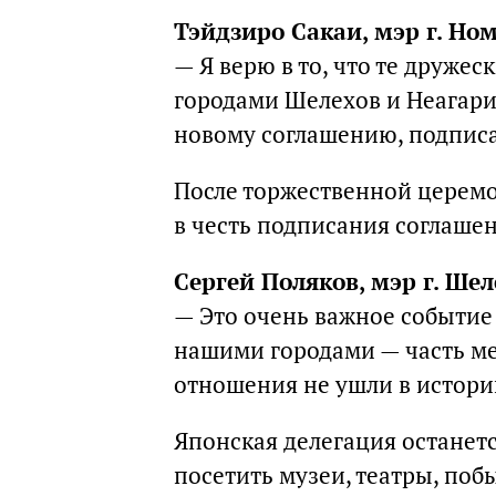
Тэйдзиро Сакаи, мэр г. Но
— Я верю в то, что те друже
городами Шелехов и Неагари,
новому соглашению, подписа
После торжественной церем
в честь подписания соглашен
Сергей Поляков, мэр г. Шел
— Это очень важное событие
нашими городами — часть ме
отношения не ушли в историю
Японская делегация останется
посетить музеи, театры, поб