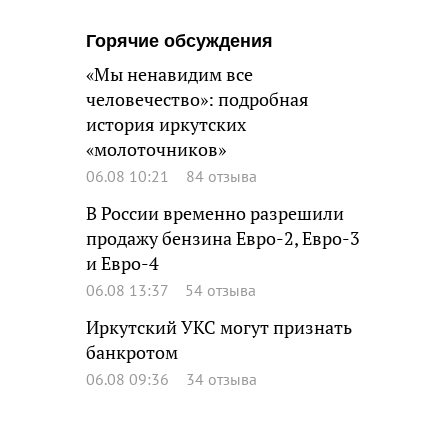
Горячие обсуждения
«Мы ненавидим все
человечество»: подробная
история иркутских
«молоточников»
06.08 10:21
84 отзыва
В России временно разрешили
продажу бензина Евро-2, Евро-3
и Евро-4
06.08 13:37
54 отзыва
Иркутский УКС могут признать
банкротом
06.08 09:36
34 отзыва