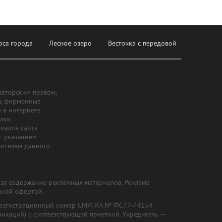
оса города
Лесное озеро
Весточка с передовой
авторским правом,
ы, фирменные
а в интернете
ылки
риалов сайта
с указанием
шителям данного
и за содержание рекламных материалов. Реклама
чной офертой.
") (регистрационный номер СМИ ИА № ФС77-74154
никаций) с соответствующей пометкой. Учредитель —