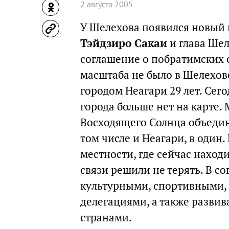
2 августа 2005
У Шелехова появился новый 
Тэйдзиро Сакаи
и глава Ше
соглашение о побратимских с
масштаба не было в Шелехове
городом Неагари 29 лет. Сего
города больше нет на карте.
Восходящего Солнца объедин
том числе и Неагари, в один
местности, где сейчас наход
связи решили не терять. В 
культурными, спортивными,
делегациями, а также разви
странами.