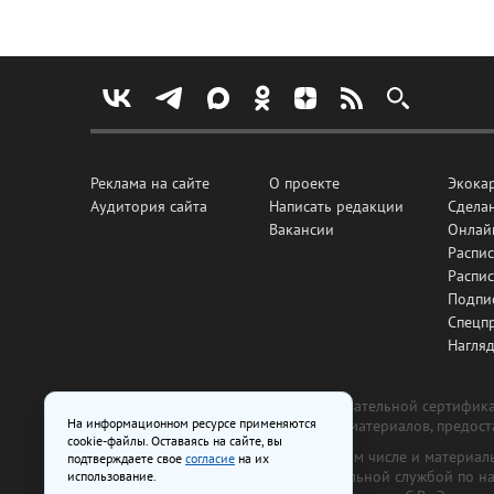
Реклама на сайте
О проекте
Экока
Аудитория сайта
Написать редакции
Сделан
Вакансии
Онлай
Распис
Распи
Подпи
Спецп
Нагля
Все рекламные товары подлежат обязательной сертификац
На информационном ресурсе применяются
изготовлена и размещена на основе материалов, предос
cookie-файлы. Оставаясь на сайте, вы
На сайте www.irk.ru размещаются в том числе и материа
подтверждаете свое
согласие
на их
от 29 октября 2018 г., выдан Федеральной службой по 
использование.