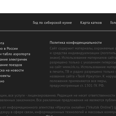
Гид по сибирской кухне
Карта катков
Гол
Политика конфиденциальности
рта
Сайт содержит материалы, охраняемые 
о в России
и средства индивидуализации (логотип
н-табло аэропорта
знаки). Использование материалов сайт
ание электричек
разрешено только с указанием гиперсс
сание поездов
на сайт www.irk.ru. Использование мате
ска на новости
в печати, ТВ и радио разрешено только 
роекты
названия сайта «Твой Иркутск». К нару
положения применяются все меры,
дно
предусмотренные ст. 1301 ГК РФ.
ии, все услуги - лицензированию. Редакция не несет ответственност
тавленных заказчиком. Все рекламные предложения не являются публи
лы от информационного агентства «Иркутск онлайн» ("Irkutsk Online
надзору в сфере связи, информационных технологий и массовых комму