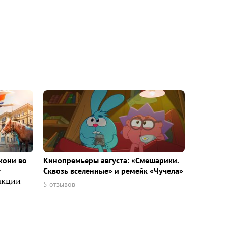
кони во
Кинопремьеры августа: «Смешарики.
т
Сквозь вселенные» и ремейк «Чучела»
акции
5 отзывов