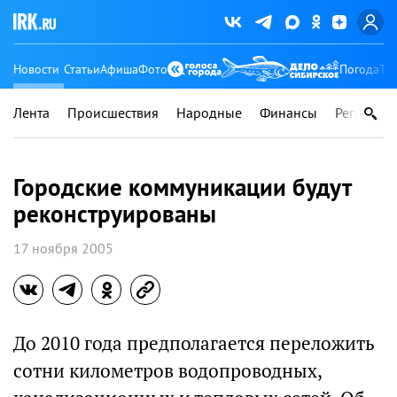
Новости
Статьи
Афиша
Фото
Погода
Ту
Лента
Происшествия
Народные
Финансы
Регионы
Городские коммуникации будут
реконструированы
17 ноября 2005
До 2010 года предполагается переложить
сотни километров водопроводных,