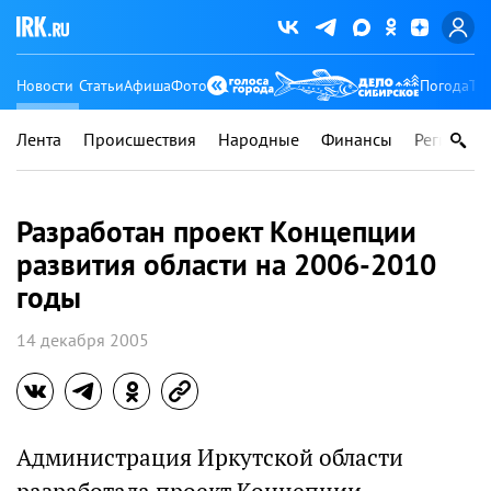
Новости
Статьи
Афиша
Фото
Погода
Ту
Лента
Происшествия
Народные
Финансы
Регионы
Разработан проект Концепции
развития области на 2006-2010
годы
14 декабря 2005
Администрация Иркутской области