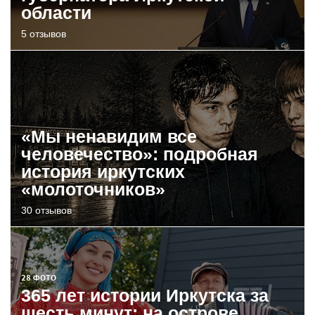
области
5 отзывов
«Мы ненавидим все
человечество»: подробная
история иркутских
«молоточников»
30 отзывов
28 ФОТО
365 лет истории Иркутска за
шесть минут: на острове