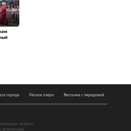
ском
вный
оса города
Лесное озеро
Весточка с передовой
авторским правом,
ы, фирменные