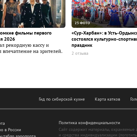
23 ФОТО
ромкие фильмы первого
«Сур-Харбан»: в Усть-Ордын
я 2026
состоялся культурно-спорти
ал рекордную кассу и
праздник
 впечатление на зрителей.
2 отзыва
Гид по сибирской кухне
Карта катков
Гол
Политика конфиденциальности
рта
Сайт содержит материалы, охраняемые 
о в России
и средства индивидуализации (логотип
н-табло аэропорта