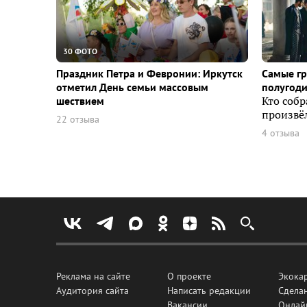
30 ФОТО
Праздник Петра и Февронии: Иркутск
Самые г
отметил День семьи массовым
полугоди
шествием
Кто собр
произвёл
22 отзыва
4 отзыва
Реклама на сайте
О проекте
Экока
Аудитория сайта
Написать редакции
Сделан
Вакансии
Онлай