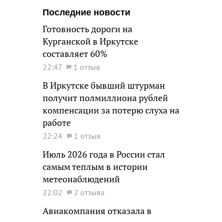
Последние новости
Готовность дороги на
Курганской в Иркутске
составляет 60%
22:47
1 отзыв
В Иркутске бывший штурман
получит полмиллиона рублей
компенсации за потерю слуха на
работе
22:24
1 отзыв
Июль 2026 года в России стал
самым теплым в истории
метеонаблюдений
22:02
2 отзыва
Авиакомпания отказала в