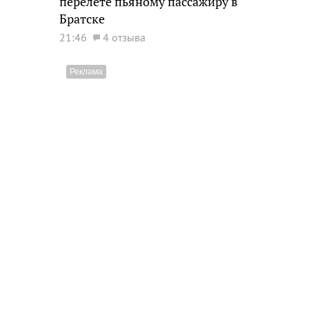
перелете пьяному пассажиру в
Братске
21:46
4 отзыва