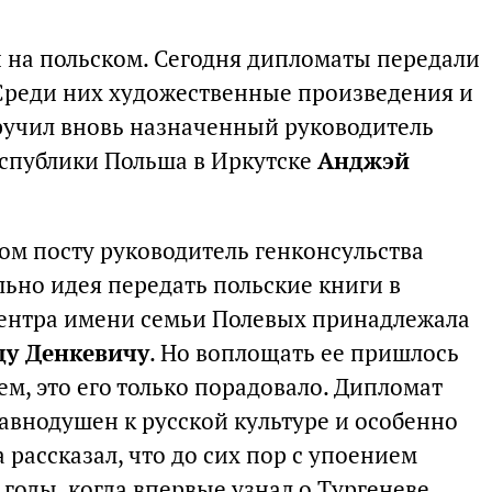
 на польском. Сегодня дипломаты передали
Среди них художественные произведения и
ручил вновь назначенный руководитель
еспублики Польша в Иркутске
Анджэй
ом посту руководитель генконсульства
ально идея передать польские книги в
центра имени семьи Полевых принадлежала
ду Денкевичу
. Но воплощать ее пришлось
м, это его только порадовало. Дипломат
 равнодушен к русской культуре и особенно
 рассказал, что до сих пор с упоением
оды, когда впервые узнал о Тургеневе,