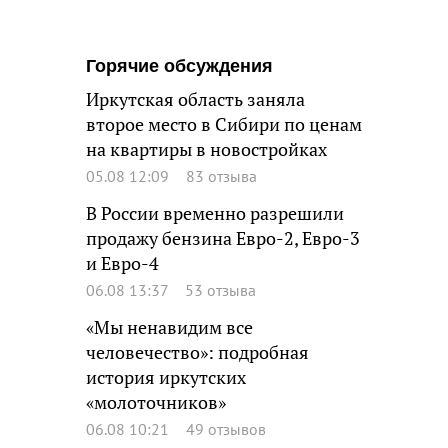
Горячие обсуждения
Иркутская область заняла
второе место в Сибири по ценам
на квартиры в новостройках
05.08 12:09
83 отзыва
В России временно разрешили
продажу бензина Евро-2, Евро-3
и Евро-4
06.08 13:37
53 отзыва
«Мы ненавидим все
человечество»: подробная
история иркутских
«молоточников»
06.08 10:21
49 отзывов