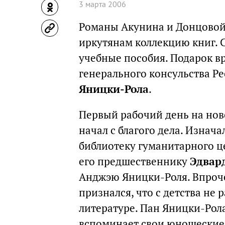
3 марта 2006
Романы Акунина и Донцовой
иркутянам коллекцию книг. 
учебные пособия. Подарок в
генерального консульства Р
Яницки-Рола
.
Первый рабочий день на нов
начал с благого дела. Изнач
библиотеку гуманитарного 
его предшественнику
Эдвар
Анджэю Яницки-Роля. Впроче
признался, что с детства не
литературе. Пан Яницки-Рола
вспоминает свои юношеские г