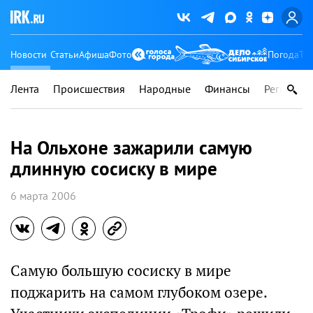
Новости
Статьи
Афиша
Фото
Погода
Ту
Лента
Происшествия
Народные
Финансы
Регионы
На Ольхоне зажарили самую
длинную сосиску в мире
6 марта 2006
Самую большую сосиску в мире
поджарить на самом глубоком озере.