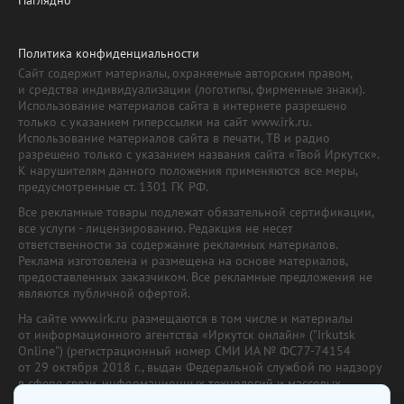
Наглядно
Политика конфиденциальности
Сайт содержит материалы, охраняемые авторским правом,
и средства индивидуализации (логотипы, фирменные знаки).
Использование материалов сайта в интернете разрешено
только с указанием гиперссылки на сайт www.irk.ru.
Использование материалов сайта в печати, ТВ и радио
разрешено только с указанием названия сайта «Твой Иркутск».
К нарушителям данного положения применяются все меры,
предусмотренные ст. 1301 ГК РФ.
Все рекламные товары подлежат обязательной сертификации,
все услуги - лицензированию. Редакция не несет
ответственности за содержание рекламных материалов.
Реклама изготовлена и размещена на основе материалов,
предоставленных заказчиком. Все рекламные предложения не
являются публичной офертой.
На сайте www.irk.ru размещаются в том числе и материалы
от информационного агентства «Иркутск онлайн» ("Irkutsk
Online") (регистрационный номер СМИ ИА № ФС77-74154
от 29 октября 2018 г., выдан Федеральной службой по надзору
в сфере связи, информационных технологий и массовых
коммуникаций) с соответствующей пометкой. Учредитель —