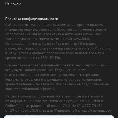
Наглядно
Политика конфиденциальности
Сайт содержит материалы, охраняемые авторским правом,
и средства индивидуализации (логотипы, фирменные знаки).
Использование материалов сайта в интернете разрешено
только с указанием гиперссылки на сайт www.irk.ru.
Использование материалов сайта в печати, ТВ и радио
разрешено только с указанием названия сайта «Твой Иркутск».
К нарушителям данного положения применяются все меры,
предусмотренные ст. 1301 ГК РФ.
Все рекламные товары подлежат обязательной сертификации,
все услуги - лицензированию. Редакция не несет
ответственности за содержание рекламных материалов.
Реклама изготовлена и размещена на основе материалов,
предоставленных заказчиком. Все рекламные предложения не
являются публичной офертой.
На сайте www.irk.ru размещаются в том числе и материалы
от информационного агентства «Иркутск онлайн» ("Irkutsk
Online") (регистрационный номер СМИ ИА № ФС77-74154
от 29 октября 2018 г., выдан Федеральной службой по надзору
в сфере связи, информационных технологий и массовых