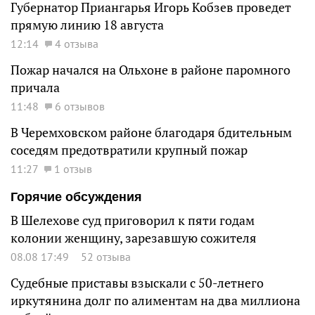
Губернатор Приангарья Игорь Кобзев проведет
прямую линию 18 августа
12:14
4 отзыва
Пожар начался на Ольхоне в районе паромного
причала
11:48
6 отзывов
В Черемховском районе благодаря бдительным
соседям предотвратили крупный пожар
11:27
1 отзыв
Горячие обсуждения
В Шелехове суд приговорил к пяти годам
колонии женщину, зарезавшую сожителя
08.08 17:49
52 отзыва
Судебные приставы взыскали с 50-летнего
иркутянина долг по алиментам на два миллиона