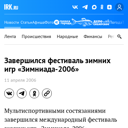
Новости
Статьи
Афиша
Фото
Погода
Ту
Лента
Происшествия
Народные
Финансы
Регионы
Завершился фестиваль зимних
игр «Зимниада-2006»
11 апреля 2006
Мультиспортивными состязаниями
завершился международный фестиваль