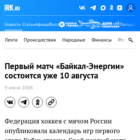
Новости
Статьи
Афиша
Фото
Погода
Ту
Лента
Происшествия
Народные
Финансы
Регионы
Первый матч «Байкал-Энергии»
состоится уже 10 августа
9 июня 2006
Федерация хоккея с мячом России
опубликовала календарь игр первого