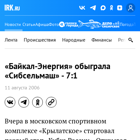
Новости
Статьи
Афиша
Фото
Погода
Ту
Лента
Происшествия
Народные
Финансы
Регионы
«Байкал-Энергия» обыграла
«Сибсельмаш» - 7:1
11 августа 2006
Вчера в московском спортивном
комплексе «Крылатское» стартовал