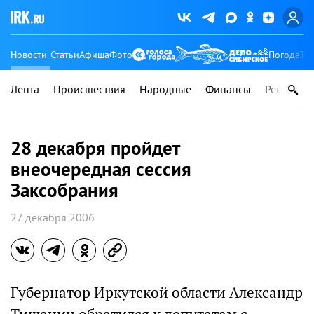
Новости
Статьи
Афиша
Фото
Погода
Ту
Лента
Происшествия
Народные
Финансы
Регионы
28 декабря пройдет
внеочередная сессия
Заксобрания
27 декабря 2006
Губернатор Иркутской области Александр