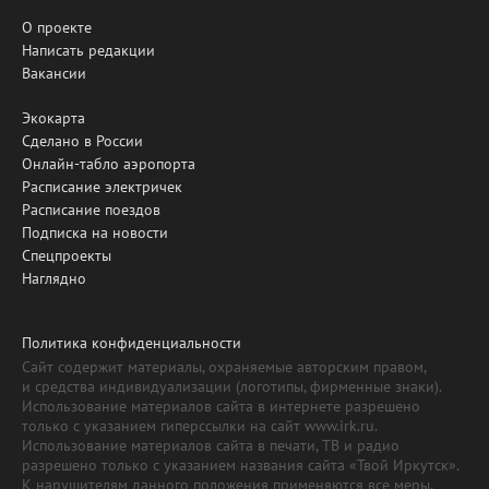
О проекте
Написать редакции
Вакансии
Экокарта
Сделано в России
Онлайн-табло аэропорта
Расписание электричек
Расписание поездов
Подписка на новости
Спецпроекты
Наглядно
Политика конфиденциальности
Сайт содержит материалы, охраняемые авторским правом,
и средства индивидуализации (логотипы, фирменные знаки).
Использование материалов сайта в интернете разрешено
только с указанием гиперссылки на сайт www.irk.ru.
Использование материалов сайта в печати, ТВ и радио
разрешено только с указанием названия сайта «Твой Иркутск».
К нарушителям данного положения применяются все меры,