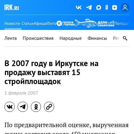
Новости
Статьи
Афиша
Фото
Погода
Ту
Лента
Происшествия
Народные
Финансы
Регионы
В 2007 году в Иркутске на
продажу выставят 15
стройплощадок
1 февраля 2007
По предварительной оценке, вырученная