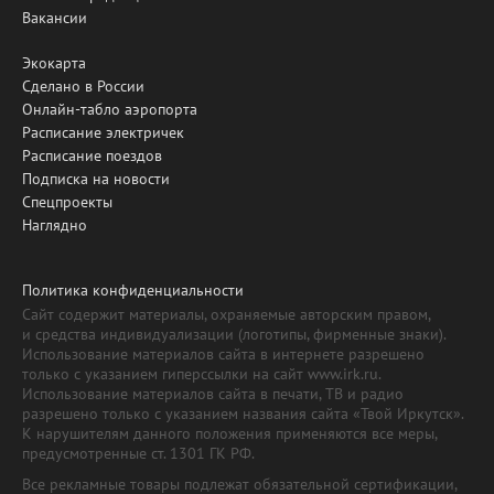
Вакансии
Экокарта
Сделано в России
Онлайн-табло аэропорта
Расписание электричек
Расписание поездов
Подписка на новости
Спецпроекты
Наглядно
Политика конфиденциальности
Сайт содержит материалы, охраняемые авторским правом,
и средства индивидуализации (логотипы, фирменные знаки).
Использование материалов сайта в интернете разрешено
только с указанием гиперссылки на сайт www.irk.ru.
Использование материалов сайта в печати, ТВ и радио
разрешено только с указанием названия сайта «Твой Иркутск».
К нарушителям данного положения применяются все меры,
предусмотренные ст. 1301 ГК РФ.
Все рекламные товары подлежат обязательной сертификации,