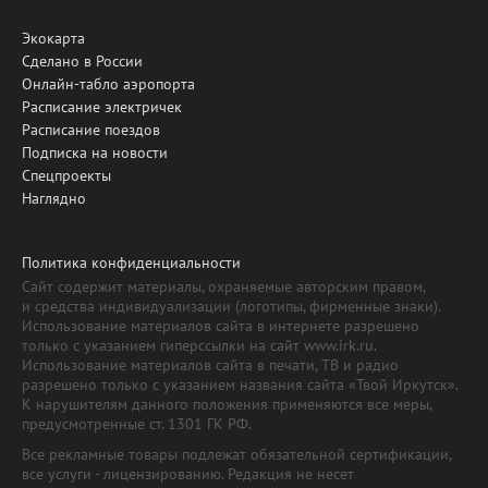
Экокарта
Сделано в России
Онлайн-табло аэропорта
Расписание электричек
Расписание поездов
Подписка на новости
Спецпроекты
Наглядно
Политика конфиденциальности
Сайт содержит материалы, охраняемые авторским правом,
и средства индивидуализации (логотипы, фирменные знаки).
Использование материалов сайта в интернете разрешено
только с указанием гиперссылки на сайт www.irk.ru.
Использование материалов сайта в печати, ТВ и радио
разрешено только с указанием названия сайта «Твой Иркутск».
К нарушителям данного положения применяются все меры,
предусмотренные ст. 1301 ГК РФ.
Все рекламные товары подлежат обязательной сертификации,
все услуги - лицензированию. Редакция не несет