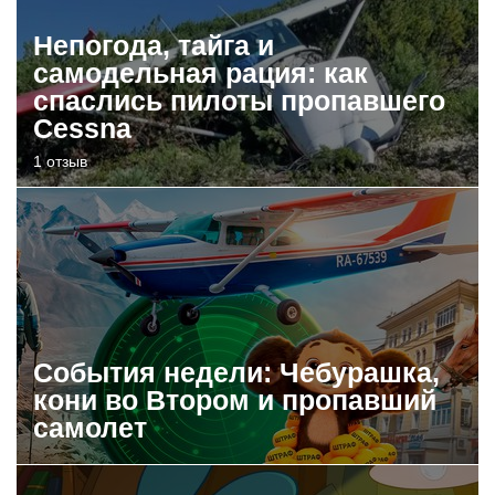
Непогода, тайга и
самодельная рация: как
спаслись пилоты пропавшего
Cessna
1 отзыв
События недели: Чебурашка,
кони во Втором и пропавший
самолет