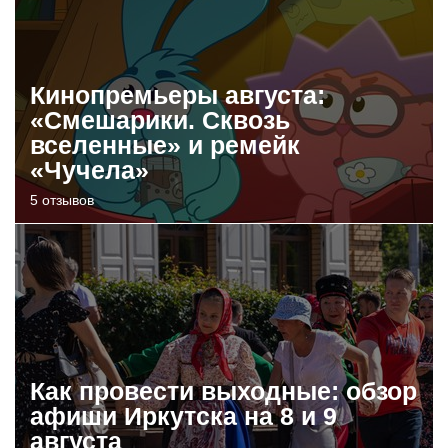
Кинопремьеры августа:
«Смешарики. Сквозь
вселенные» и ремейк
«Чучела»
5 отзывов
Как провести выходные: обзор
афиши Иркутска на 8 и 9
августа