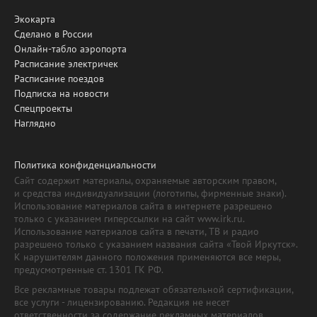
Экокарта
Сделано в России
Онлайн-табло аэропорта
Расписание электричек
Расписание поездов
Подписка на новости
Спецпроекты
Наглядно
Политика конфиденциальности
Сайт содержит материалы, охраняемые авторским правом,
и средства индивидуализации (логотипы, фирменные знаки).
Использование материалов сайта в интернете разрешено
только с указанием гиперссылки на сайт www.irk.ru.
Использование материалов сайта в печати, ТВ и радио
разрешено только с указанием названия сайта «Твой Иркутск».
К нарушителям данного положения применяются все меры,
предусмотренные ст. 1301 ГК РФ.
Все рекламные товары подлежат обязательной сертификации,
все услуги - лицензированию. Редакция не несет
ответственности за содержание рекламных материалов.