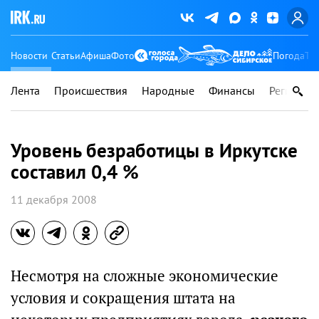
Новости
Статьи
Афиша
Фото
Погода
Ту
Лента
Происшествия
Народные
Финансы
Регионы
Уровень безработицы в Иркутске
составил 0,4 %
11 декабря 2008
Несмотря на сложные экономические
условия и сокращения штата на