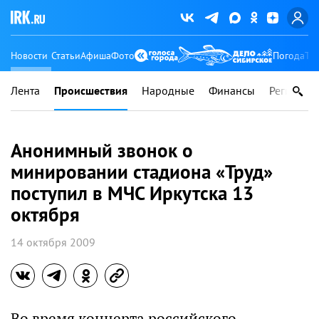
Новости
Статьи
Афиша
Фото
Погода
Ту
Лента
Происшествия
Народные
Финансы
Регионы
Анонимный звонок о
минировании стадиона «Труд»
поступил в МЧС Иркутска 13
октября
14 октября 2009
Во время концерта российского