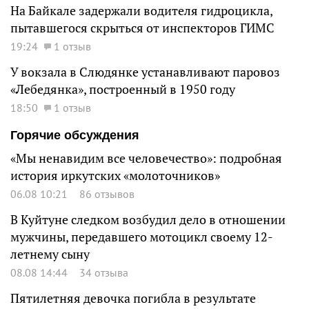
На Байкале задержали водителя гидроцикла,
пытавшегося скрыться от инспекторов ГИМС
19:24
1 отзыв
У вокзала в Слюдянке устанавливают паровоз
«Лебедянка», построенный в 1950 году
18:50
1 отзыв
Горячие обсуждения
«Мы ненавидим все человечество»: подробная
история иркутских «молоточников»
06.08 10:21
86 отзывов
В Куйтуне следком возбудил дело в отношении
мужчины, передавшего мотоцикл своему 12-
летнему сыну
08.08 14:44
34 отзыва
Пятилетняя девочка погибла в результате