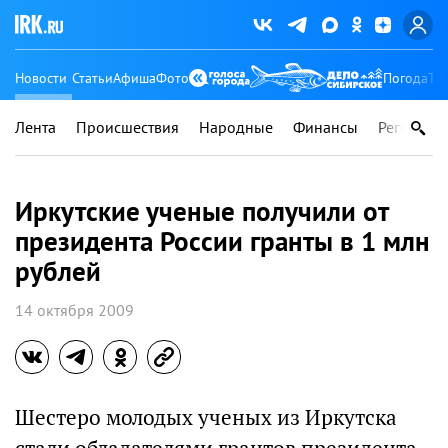
Новости
Статьи
Афиша
Фото
Погода
Ту
Лента
Происшествия
Народные
Финансы
Регионы
Иркутские ученые получили от
президента России гранты в 1 млн
рублей
14 октября 2009
Шестеро молодых ученых из Иркутска