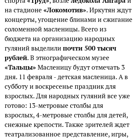
спорта
«Труд»
, возле
ледокола Ангара
и
на стадионе
«Локомотив»
. Иркутян ждут
концерты, угощение блинами и сжигание
соломенной масленицы. Всего из
бюджета на организацию народных
гуляний выделили
почти 500 тысяч
рублей
. В этнографическом музее
«Тальцы»
Масленицу будут отмечать 3
дня. 11 февраля - детская масленица. А в
субботу и воскресенье праздник для
взрослых. Для народных гуляний все уже
готово: 13-метровые столбы для
взрослых, 4-метровые столбы для детей,
снежные крепости. Также зрителей ждет
театрализованное представление, игры,