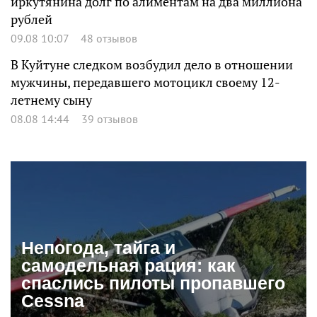
иркутянина долг по алиментам на два миллиона
рублей
09.08 10:07
48 отзывов
В Куйтуне следком возбудил дело в отношении
мужчины, передавшего мотоцикл своему 12-
летнему сыну
08.08 14:44
39 отзывов
Непогода, тайга и
самодельная рация: как
спаслись пилоты пропавшего
Cessna