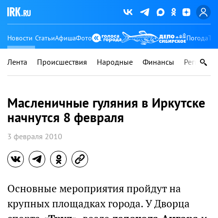
Новости
Статьи
Афиша
Фото
Погода
Ту
Лента
Происшествия
Народные
Финансы
Регионы
Масленичные гуляния в Иркутске
начнутся 8 февраля
3 февраля 2010
Основные мероприятия пройдут на
крупных площадках города. У Дворца