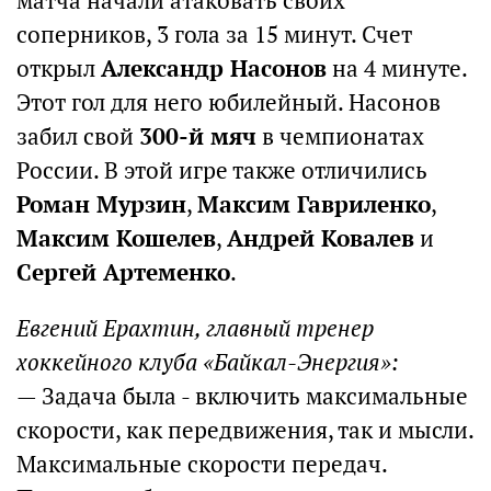
матча начали атаковать своих
соперников, 3 гола за 15 минут. Счет
открыл
Александр Насонов
на 4 минуте.
Этот гол для него юбилейный. Насонов
забил свой
300-й мяч
в чемпионатах
России. В этой игре также отличились
Роман Мурзин
,
Максим Гавриленко
,
Максим Кошелев
,
Андрей Ковалев
и
Сергей Артеменко
.
Евгений Ерахтин, главный тренер
хоккейного клуба «Байкал-Энергия»:
— Задача была - включить максимальные
скорости, как передвижения, так и мысли.
Максимальные скорости передач.