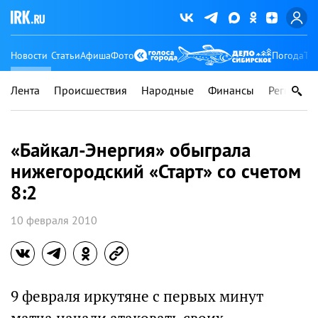
Новости
Статьи
Афиша
Фото
Погода
Ту
Лента
Происшествия
Народные
Финансы
Регионы
«Байкал-Энергия» обыграла
нижегородский «Старт» со счетом
8:2
10 февраля 2010
9 февраля иркутяне с первых минут