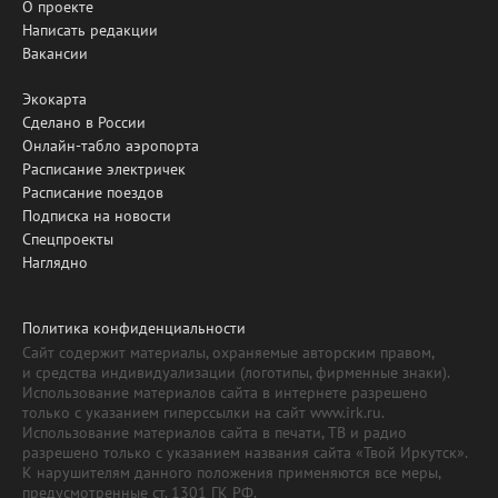
О проекте
Написать редакции
Вакансии
Экокарта
Сделано в России
Онлайн-табло аэропорта
Расписание электричек
Расписание поездов
Подписка на новости
Спецпроекты
Наглядно
Политика конфиденциальности
Сайт содержит материалы, охраняемые авторским правом,
и средства индивидуализации (логотипы, фирменные знаки).
Использование материалов сайта в интернете разрешено
только с указанием гиперссылки на сайт www.irk.ru.
Использование материалов сайта в печати, ТВ и радио
разрешено только с указанием названия сайта «Твой Иркутск».
К нарушителям данного положения применяются все меры,
предусмотренные ст. 1301 ГК РФ.