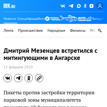
Новости
Статьи
Афиша
Фото
Погода
Ту
Лента
Происшествия
Народные
Финансы
Регионы
Дмитрий Мезенцев встретился с
митингующими в Ангарске
11 февраля 2010
Пикеты против застройки территории
парковой зоны муниципалитета