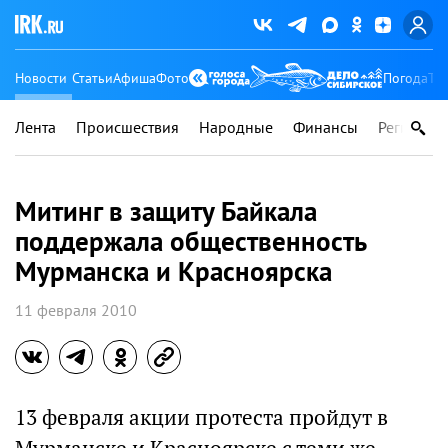
Новости
Статьи
Афиша
Фото
Погода
Ту
Лента
Происшествия
Народные
Финансы
Регионы
Митинг в защиту Байкала
поддержала общественность
Мурманска и Красноярска
11 февраля 2010
13 февраля акции протеста пройдут в