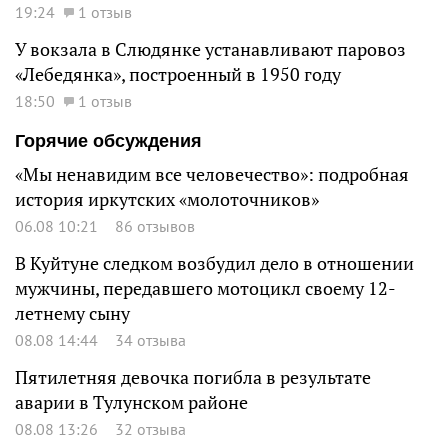
19:24
1 отзыв
У вокзала в Слюдянке устанавливают паровоз
«Лебедянка», построенный в 1950 году
18:50
1 отзыв
Горячие обсуждения
«Мы ненавидим все человечество»: подробная
история иркутских «молоточников»
06.08 10:21
86 отзывов
В Куйтуне следком возбудил дело в отношении
мужчины, передавшего мотоцикл своему 12-
летнему сыну
08.08 14:44
34 отзыва
Пятилетняя девочка погибла в результате
аварии в Тулунском районе
08.08 13:26
32 отзыва