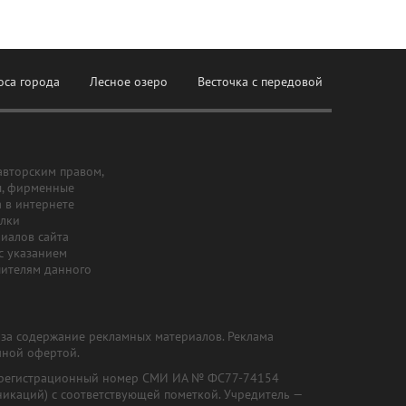
оса города
Лесное озеро
Весточка с передовой
авторским правом,
ы, фирменные
а в интернете
ылки
риалов сайта
с указанием
шителям данного
и за содержание рекламных материалов. Реклама
чной офертой.
") (регистрационный номер СМИ ИА № ФС77-74154
никаций) с соответствующей пометкой. Учредитель —