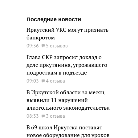
Последние новости
Иркутский УКС могут признать
банкротом
09:36
5 отзывов
Глава СКР запросил доклад о
деле иркутянина, угрожавшего
подросткам в подъезде
09:03
4 отзыва
В Иркутской области за месяц
выявили 11 нарушений
алкогольного законодательства
08:33
3 отзыва
В 69 школ Иркутска поставят
новое оборудование для уроков