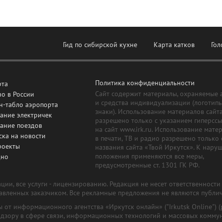
Гид по сибирской кухне
Карта катков
Гол
Политика конфиденциальности
рта
Сайт содержит материалы, охраняемые 
о в России
и средства индивидуализации (логотип
н-табло аэропорта
знаки). Использование материалов сайт
ание электричек
разрешено только с указанием гиперсс
сание поездов
на сайт www.irk.ru. Использование мате
ска на новости
в печати, ТВ и радио разрешено только 
роекты
названия сайта «Твой Иркутск». К нару
положения применяются все меры,
дно
предусмотренные ст. 1301 ГК РФ.
ии, все услуги - лицензированию. Редакция не несет ответственност
тавленных заказчиком. Все рекламные предложения не являются публи
лы от информационного агентства «Иркутск онлайн» ("Irkutsk Online
надзору в сфере связи, информационных технологий и массовых комму