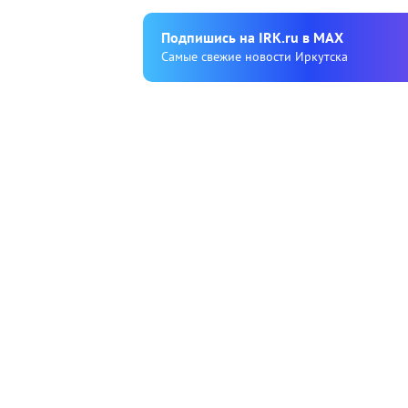
Подпишиcь на IRK.ru в MAX
Cамые свежие новости Иркутска