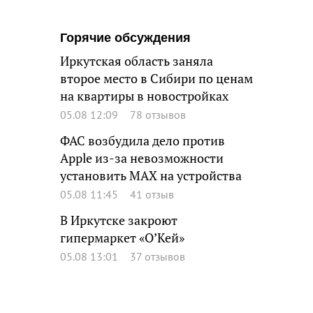
Горячие обсуждения
Иркутская область заняла
второе место в Сибири по ценам
на квартиры в новостройках
05.08 12:09
78 отзывов
ФАС возбудила дело против
Apple из-за невозможности
установить MAX на устройства
05.08 11:45
41 отзыв
В Иркутске закроют
гипермаркет «О’Кей»
05.08 13:01
37 отзывов