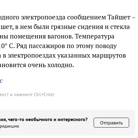
одного электропоезда сообщением Тайшет –
шет, в нем были грязные сидения и стекла
аны помещения вагонов. Температура
10° С. Ряд пассажиров по этому поводу
а в электропоездах указанных маршрутов
ановится очень холодно.
с
текст и нажмите
Ctrl
+
Enter
ия, чего-то необычного и интересного?
Отправить
 редакцию