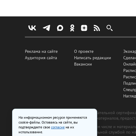
Реклама на сайте
О проекте
Экока
Аудитория сайта
Написать редакции
Сделан
Вакансии
Онлай
Распис
Распи
Подпи
Спецп
Нагля
Все рекламные товары подлежат обязательной сертификац
На информационном ресурсе применяются
изготовлена и размещена на основе материалов, предос
cookie-файлы. Оставаясь на сайте, вы
На сайте www.irk.ru размещаются в том числе и материа
подтверждаете свое
согласие
на их
от 29 октября 2018 г., выдан Федеральной службой по 
использование.