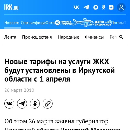
Новости
Статьи
Афиша
Фото
Погода
Ту
Лента
Происшествия
Народные
Финансы
Регионы
Новые тарифы на услуги ЖКХ
будут установлены в Иркутской
области с 1 апреля
26 марта 2010
Об этом 26 марта заявил губернатор