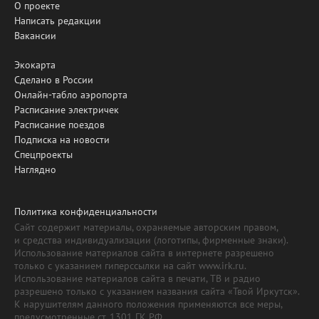
О проекте
Написать редакции
Вакансии
Экокарта
Сделано в России
Онлайн-табло аэропорта
Расписание электричек
Расписание поездов
Подписка на новости
Спецпроекты
Наглядно
Политика конфиденциальности
Сайт содержит материалы, охраняемые авторским правом,
и средства индивидуализации (логотипы, фирменные знаки).
Использование материалов сайта в интернете разрешено
только с указанием гиперссылки на сайт www.irk.ru.
Использование материалов сайта в печати, ТВ и радио
разрешено только с указанием названия сайта «Твой Иркутск».
К нарушителям данного положения применяются все меры,
предусмотренные ст. 1301 ГК РФ.