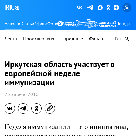
Новости
Статьи
Афиша
Фото
Погода
Ту
Лента
Происшествия
Народные
Финансы
Регионы
Иркутская область участвует в
европейской неделе
иммунизации
26 апреля 2010
Неделя иммунизации — это инициатива,