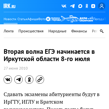
Новости
Статьи
Афиша
Фото
Погода
Ту
Лента
Происшествия
Народные
Финансы
Регионы
Вторая волна ЕГЭ начинается в
Иркутской области 8-го июля
27 июня 2010
Сдавать экзамены абитуриенты будут в
ИрГТУ, ИГЛУ и Братском