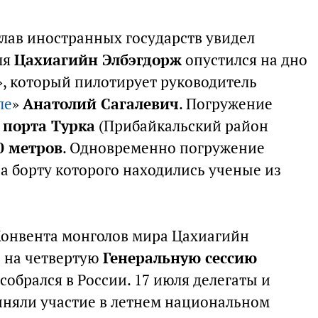
лав иностранных государств увидел
ля
Цахиагийн Элбэгдорж
опустился на дно
», который пилотирует руководитель
ле
»
Анатолий Сагалевич
. Погружение
т
порта Турка
(Прибайкальский район
0 метров
. Одновременно погружение
а борту которого находились ученые из
Конвента монголов мира Цахиагийн
 на четвертую
Генеральную сессию
собрался в России. 17 июля делегаты и
иняли участие в летнем национальном