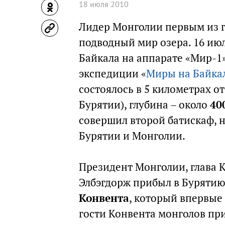
18 июля 2010
Лидер Монголии первым из г
подводный мир озера. 16 ию
Байкала на аппарате «Мир-1
экспедиции «
Миры на Байка
состоялось в 5 километрах о
Бурятии), глубина – около
40
совершил второй батискаф, н
Бурятии и Монголии.
Президент Монголии, глава 
Элбэгдорж прибыл в Бурятию
Конвента
, который впервые 
гости Конвента монголов пр