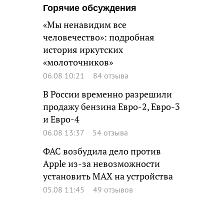
Горячие обсуждения
«Мы ненавидим все
человечество»: подробная
история иркутских
«молоточников»
06.08 10:21
84 отзыва
В России временно разрешили
продажу бензина Евро-2, Евро-3
и Евро-4
06.08 13:37
54 отзыва
ФАС возбудила дело против
Apple из-за невозможности
установить MAX на устройства
05.08 11:45
49 отзывов