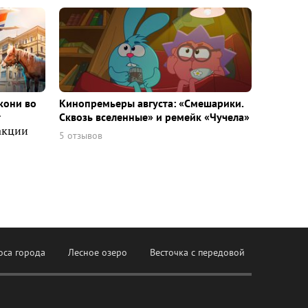
кони во
Кинопремьеры августа: «Смешарики.
т
Сквозь вселенные» и ремейк «Чучела»
акции
5 отзывов
оса города
Лесное озеро
Весточка с передовой