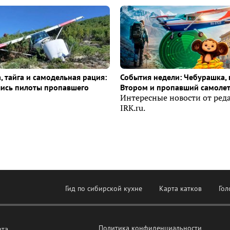
, тайга и самодельная рация:
События недели: Чебурашка, 
лись пилоты пропавшего
Втором и пропавший самоле
Интересные новости от ред
IRK.ru.
Гид по сибирской кухне
Карта катков
Гол
Политика конфиденциальности
рта