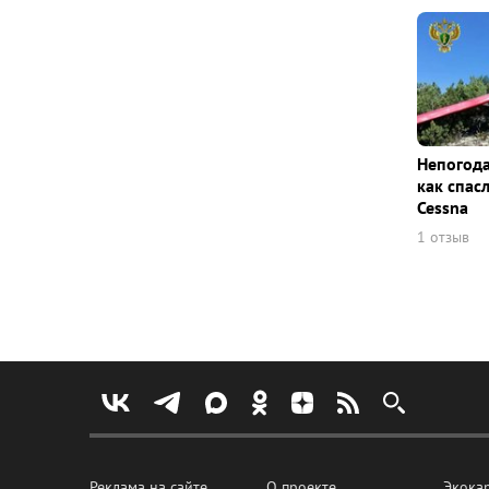
Непогода
как спас
Cessna
1 отзыв
Реклама на сайте
О проекте
Экока