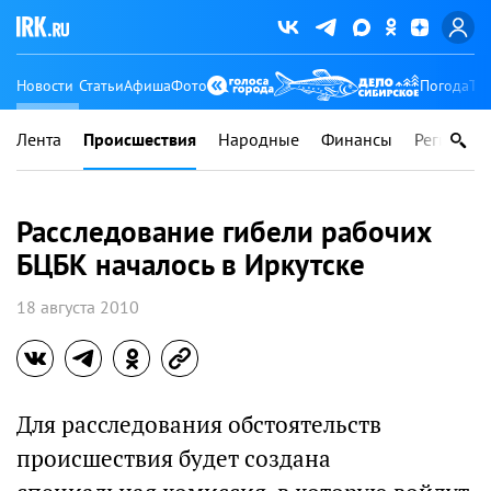
Новости
Статьи
Афиша
Фото
Погода
Ту
Лента
Происшествия
Народные
Финансы
Регионы
Расследование гибели рабочих
БЦБК началось в Иркутске
18 августа 2010
Для расследования обстоятельств
происшествия будет создана