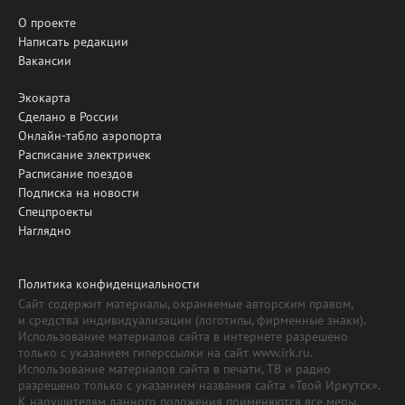
О проекте
Написать редакции
Вакансии
Экокарта
Сделано в России
Онлайн-табло аэропорта
Расписание электричек
Расписание поездов
Подписка на новости
Спецпроекты
Наглядно
Политика конфиденциальности
Сайт содержит материалы, охраняемые авторским правом,
и средства индивидуализации (логотипы, фирменные знаки).
Использование материалов сайта в интернете разрешено
только с указанием гиперссылки на сайт www.irk.ru.
Использование материалов сайта в печати, ТВ и радио
разрешено только с указанием названия сайта «Твой Иркутск».
К нарушителям данного положения применяются все меры,