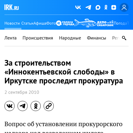
Новости
Статьи
Афиша
Фото
Погода
Ту
Лента
Происшествия
Народные
Финансы
Регионы
За строительством
«Иннокентьевской слободы» в
Иркутске проследит прокуратура
2 сентября 2010
Вопрос об установлении прокурорского