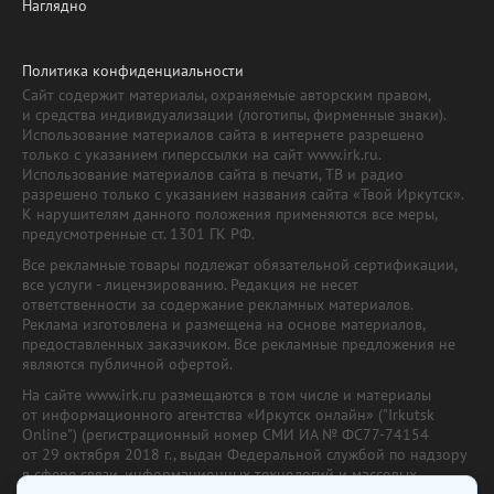
Наглядно
Политика конфиденциальности
Сайт содержит материалы, охраняемые авторским правом,
и средства индивидуализации (логотипы, фирменные знаки).
Использование материалов сайта в интернете разрешено
только с указанием гиперссылки на сайт www.irk.ru.
Использование материалов сайта в печати, ТВ и радио
разрешено только с указанием названия сайта «Твой Иркутск».
К нарушителям данного положения применяются все меры,
предусмотренные ст. 1301 ГК РФ.
Все рекламные товары подлежат обязательной сертификации,
все услуги - лицензированию. Редакция не несет
ответственности за содержание рекламных материалов.
Реклама изготовлена и размещена на основе материалов,
предоставленных заказчиком. Все рекламные предложения не
являются публичной офертой.
На сайте www.irk.ru размещаются в том числе и материалы
от информационного агентства «Иркутск онлайн» ("Irkutsk
Online") (регистрационный номер СМИ ИА № ФС77-74154
от 29 октября 2018 г., выдан Федеральной службой по надзору
в сфере связи, информационных технологий и массовых
коммуникаций) с соответствующей пометкой. Учредитель —