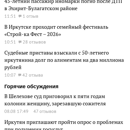
45-летний пассажир иномарки погиб после ДТП
в Эхирит-Булагатском районе
11:51
1 отзыв
В Иркутске проходит семейный фестиваль
«Строй-ка Фест – 2026»
10:51
28 отзывов
Судебные приставы взыскали с 50-летнего
иркутянина долг по алиментам на два миллиона
рублей
10:07
42 отзыва
Горячие обсуждения
В Шелехове суд приговорил к пяти годам
колонии женщину, зарезавшую сожителя
08.08 17:49
47 отзывов
Иркутян приглашают пройти опрос о проблемах
при получении госуслуг