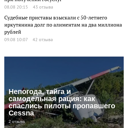
08.08 20:15
43 отзыва
Судебные приставы взыскали с 50-летнего
иркутянина долг по алиментам на два миллиона
рублей
09.08 10:07
42 отзыва
Непогода, тайга и
самодельная рация: как
спаслись пилоты пропавшего
Cessna
2 отзыва