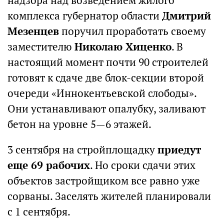
надзора над возведением жилого
комплекса губернатор области
Дмитрий
Мезенцев
поручил проработать своему
заместителю
Николаю Хиценко
. В
настоящий момент почти 90 строителей
готовят к сдаче две блок-секции второй
очереди «Иннокентьевской слободы».
Они устанавливают опалубку, заливают
бетон на уровне 5—6 этажей.
3 сентября на стройплощадку
приедут
еще 69 рабочих
. Но сроки сдачи этих
объектов застройщиком все равно уже
сорваны. Заселять жителей планировали
с 1 сентября.