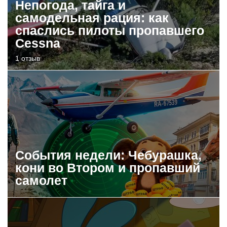
Непогода, тайга и
самодельная рация: как
спаслись пилоты пропавшего
Cessna
1 отзыв
События недели: Чебурашка,
кони во Втором и пропавший
самолет