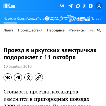
Новости
Статьи
Афиша
Фото
Погода
Ту
Лента
Происшествия
Народные
Финансы
Регионы
Проезд в иркутских электричках
подорожает с 11 октября
10 октября 2010
Стоимость проезда пассажиров
изменится
в пригородных поездах