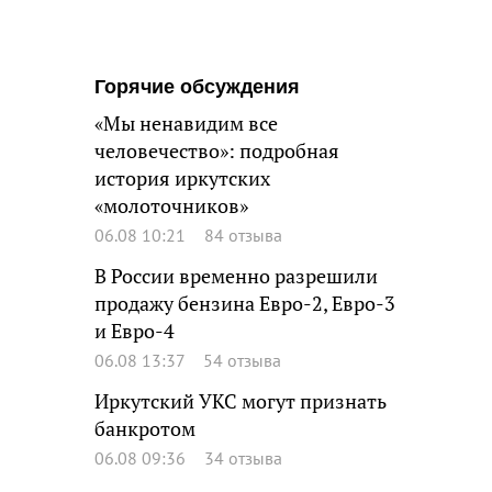
Горячие обсуждения
«Мы ненавидим все
человечество»: подробная
история иркутских
«молоточников»
06.08 10:21
84 отзыва
В России временно разрешили
продажу бензина Евро-2, Евро-3
и Евро-4
06.08 13:37
54 отзыва
Иркутский УКС могут признать
банкротом
06.08 09:36
34 отзыва