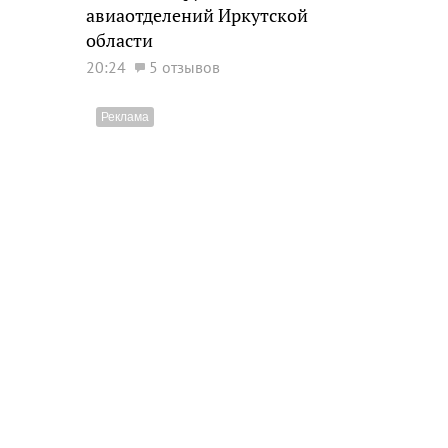
авиаотделений Иркутской
области
20:24
5 отзывов