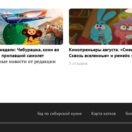
недели: Чебурашка, кони во
Кинопремьеры августа: «Сме
и пропавший самолет
Сквозь вселенные» и ремейк 
ные новости от редакции
5 отзывов
Гид по сибирской кухне
Карта катков
Гол