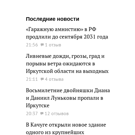
Последние новости
«Гаражную амнистию» в РФ
продлили до сентября 2031 года
21:56
1 отзыв
Ливневые дожди, грозы, град и
порывы ветра ожидаются в
Иркутской области на выходных
21:11
4 отзыва
Восьмилетние двойняшки Диана
и Даниил Луньковы пропали в
Иркутске
20:37
12 отзывов
В Качуге открыли новое здание
одного из крупнейших