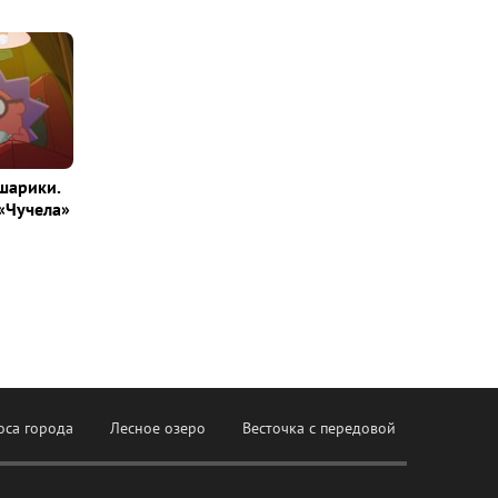
шарики.
«Чучела»
оса города
Лесное озеро
Весточка с передовой