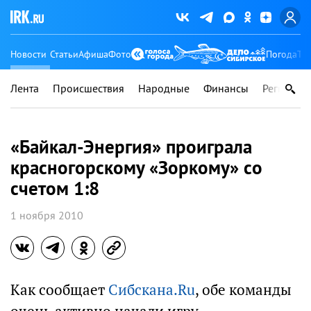
Новости
Статьи
Афиша
Фото
Погода
Ту
Лента
Происшествия
Народные
Финансы
Регионы
«Байкал-Энергия» проиграла
красногорскому «Зоркому» со
счетом 1:8
1 ноября 2010
Как сообщает
Сибскана.Ru
, обе команды