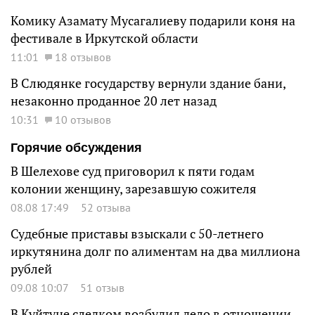
Комику Азамату Мусагалиеву подарили коня на
фестивале в Иркутской области
11:01
18 отзывов
В Слюдянке государству вернули здание бани,
незаконно проданное 20 лет назад
10:31
10 отзывов
Горячие обсуждения
В Шелехове суд приговорил к пяти годам
колонии женщину, зарезавшую сожителя
08.08 17:49
52 отзыва
Судебные приставы взыскали с 50-летнего
иркутянина долг по алиментам на два миллиона
рублей
09.08 10:07
51 отзыв
В Куйтуне следком возбудил дело в отношении