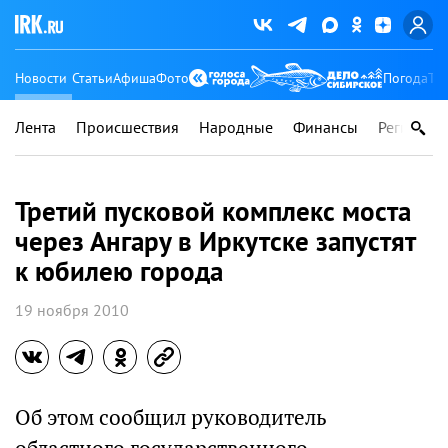
Новости
Статьи
Афиша
Фото
Погода
Ту
Лента
Происшествия
Народные
Финансы
Регионы
Третий пусковой комплекс моста
через Ангару в Иркутске запустят
к юбилею города
19 ноября 2010
Об этом сообщил руководитель