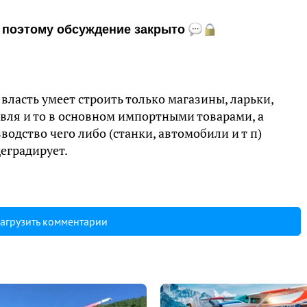
и, поэтому обсуждение закрыто
 власть умеет строить только магазины, ларьки,
овля и то в основном импортными товарами, а
одство чего либо (станки, автомобили и т п)
еградирует.
агрузить комментарии