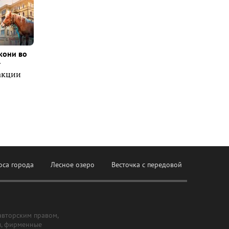
кони во
т
акции
оса города
Лесное озеро
Весточка с передовой
авторским правом,
ы, фирменные