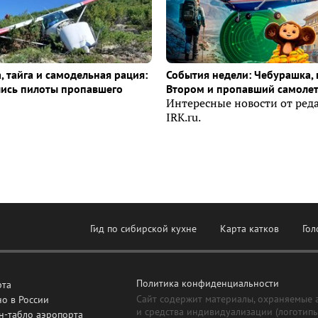
, тайга и самодельная рация:
События недели: Чебурашка, 
лись пилоты пропавшего
Втором и пропавший самоле
Интересные новости от ред
IRK.ru.
Гид по сибирской кухне
Карта катков
Гол
Политика конфиденциальности
рта
Сайт содержит материалы, охраняемые 
о в России
и средства индивидуализации (логотип
н-табло аэропорта