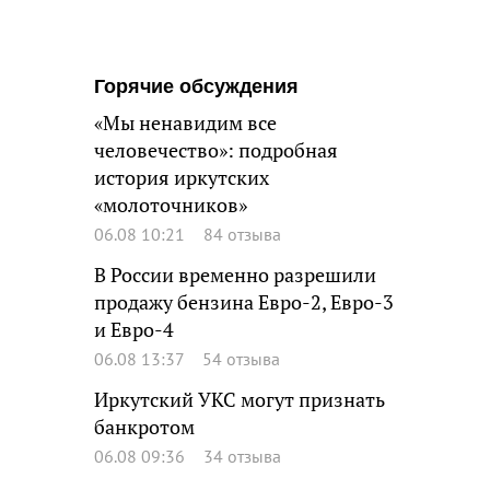
Горячие обсуждения
«Мы ненавидим все
человечество»: подробная
история иркутских
«молоточников»
06.08 10:21
84 отзыва
В России временно разрешили
продажу бензина Евро-2, Евро-3
и Евро-4
06.08 13:37
54 отзыва
Иркутский УКС могут признать
банкротом
06.08 09:36
34 отзыва