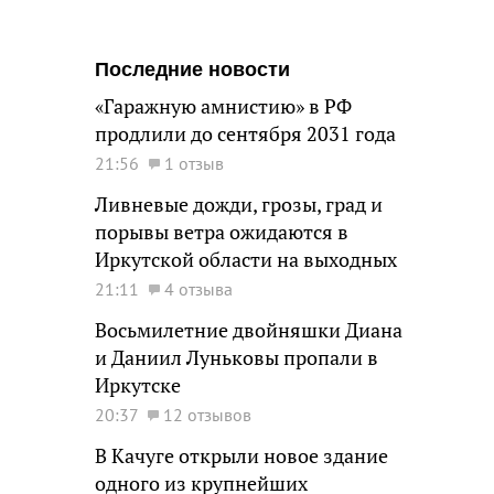
Последние новости
«Гаражную амнистию» в РФ
продлили до сентября 2031 года
21:56
1 отзыв
Ливневые дожди, грозы, град и
порывы ветра ожидаются в
Иркутской области на выходных
21:11
4 отзыва
Восьмилетние двойняшки Диана
и Даниил Луньковы пропали в
Иркутске
20:37
12 отзывов
В Качуге открыли новое здание
одного из крупнейших