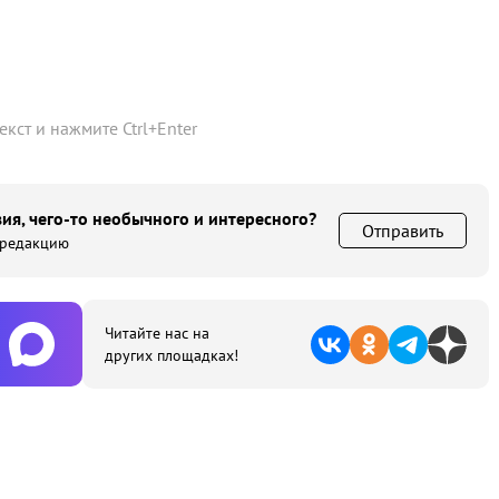
текст и нажмите
Ctrl
+
Enter
ия, чего-то необычного и интересного?
Отправить
 редакцию
Читайте нас на
других площадках!