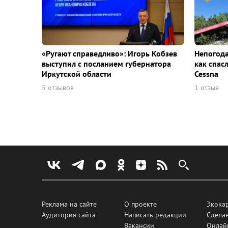
«Ругают справедливо»: Игорь Кобзев
Непогода
выступил с посланием губернатора
как спас
Иркутской области
Cessna
5 отзывов
1 отзыв
Реклама на сайте
О проекте
Экока
Аудитория сайта
Написать редакции
Сделан
Вакансии
Онлай