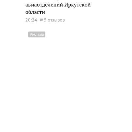
авиаотделений Иркутской
области
20:24
5 отзывов