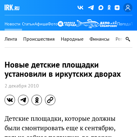
Новости
Статьи
Афиша
Фото
Погода
Ту
Лента
Происшествия
Народные
Финансы
Регионы
Новые детские площадки
установили в иркутских дворах
2 декабря 2010
Детские площадки, которые должны
были смонтировать еще к сентябрю,