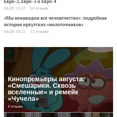
Евро-2, Евро-3 и Евро-4
06.08 13:37
54 отзыва
«Мы ненавидим все человечество»: подробная
история иркутских «молоточников»
06.08 10:21
52 отзыва
Кинопремьеры августа:
«Смешарики. Сквозь
вселенные» и ремейк
«Чучела»
4 отзыва