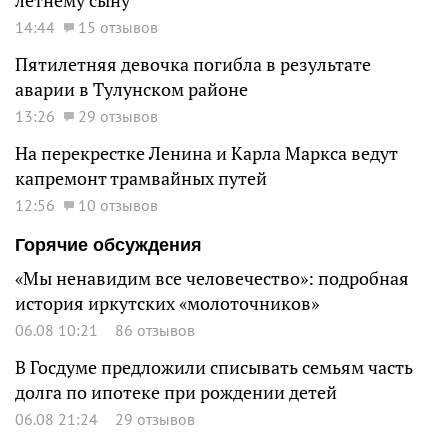
летнему сыну
14:44
15 отзывов
Пятилетняя девочка погибла в результате
аварии в Тулунском районе
13:26
29 отзывов
На перекрестке Ленина и Карла Маркса ведут
капремонт трамвайных путей
12:56
10 отзывов
Горячие обсуждения
«Мы ненавидим все человечество»: подробная
история иркутских «молоточников»
06.08 10:21
86 отзывов
В Госдуме предложили списывать семьям часть
долга по ипотеке при рождении детей
06.08 21:24
29 отзывов