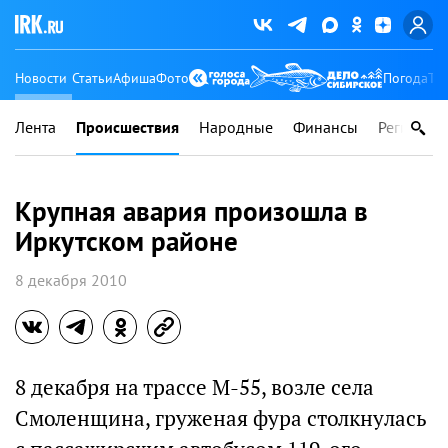
Новости
Статьи
Афиша
Фото
Погода
Ту
Лента
Происшествия
Народные
Финансы
Регионы
Крупная авария произошла в
Иркутском районе
8 декабря 2010
8 декабря на трассе М-55, возле села
Смоленщина, груженая фура столкнулась