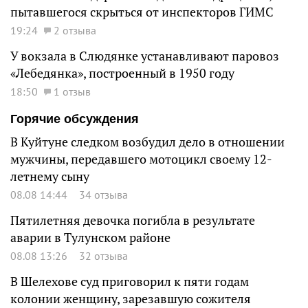
пытавшегося скрыться от инспекторов ГИМС
19:24
2 отзыва
У вокзала в Слюдянке устанавливают паровоз
«Лебедянка», построенный в 1950 году
18:50
1 отзыв
Горячие обсуждения
В Куйтуне следком возбудил дело в отношении
мужчины, передавшего мотоцикл своему 12-
летнему сыну
08.08 14:44
34 отзыва
Пятилетняя девочка погибла в результате
аварии в Тулунском районе
08.08 13:26
32 отзыва
В Шелехове суд приговорил к пяти годам
колонии женщину, зарезавшую сожителя