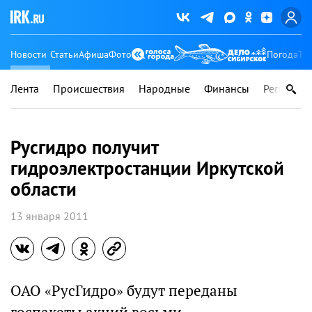
Новости
Статьи
Афиша
Фото
Погода
Ту
Лента
Происшествия
Народные
Финансы
Регионы
Русгидро получит
гидроэлектростанции Иркутской
области
13 января 2011
ОАО «РусГидро» будут переданы