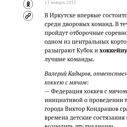
13 января 2011
В Иркутске впервые состоит
среди дворовых команд. В те
пройдут отборочные соревнов
одном из центральных корто
разыграют Кубок и
хоккейн
лучшие команды.
Валерий Кадыров, ответствен
хоккею с мячом
:
— Федерация хоккея с мячом
инициативой о проведении т
города Виктор Кондрашов сра
времена детские состязания 
возродить эту традицию.