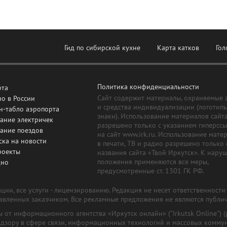
Гид по сибирской кухне
Карта катков
Гол
Политика конфиденциальности
рта
Сайт содержит материалы, охраняемые 
о в России
и средства индивидуализации (логотип
н-табло аэропорта
знаки). Использование материалов сайт
ание электричек
разрешено только с указанием гиперсс
сание поездов
на сайт www.irk.ru. Использование мате
ска на новости
в печати, ТВ и радио разрешено только 
роекты
названия сайта «Твой Иркутск». К нару
положения применяются все меры,
дно
предусмотренные ст. 1301 ГК РФ.
ии, все услуги - лицензированию. Редакция не несет ответственност
тавленных заказчиком. Все рекламные предложения не являются публи
лы от информационного агентства «Иркутск онлайн» ("Irkutsk Online
надзору в сфере связи, информационных технологий и массовых комму