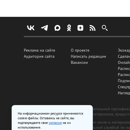
Реклама на сайте
О проекте
Экока
Аудитория сайта
Написать редакции
Сделан
Вакансии
Онлай
Распис
Распи
Подпи
Спецп
Нагля
Все рекламные товары подлежат обязательной сертификац
На информационном ресурсе применяются
изготовлена и размещена на основе материалов, предос
cookie-файлы. Оставаясь на сайте, вы
На сайте www.irk.ru размещаются в том числе и материа
подтверждаете свое
согласие
на их
от 29 октября 2018 г., выдан Федеральной службой по 
использование.