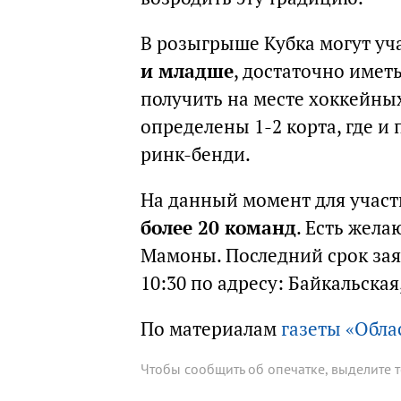
В розыгрыше Кубка могут уч
и младше
, достаточно имет
получить на месте хоккейны
определены 1-2 корта, где и
ринк-бенди.
На данный момент для участ
более 20 команд
. Есть жел
Мамоны. Последний срок заяв
10:30 по адресу: Байкальска
По материалам
газеты «Обла
Чтобы сообщить об опечатке, выделите 