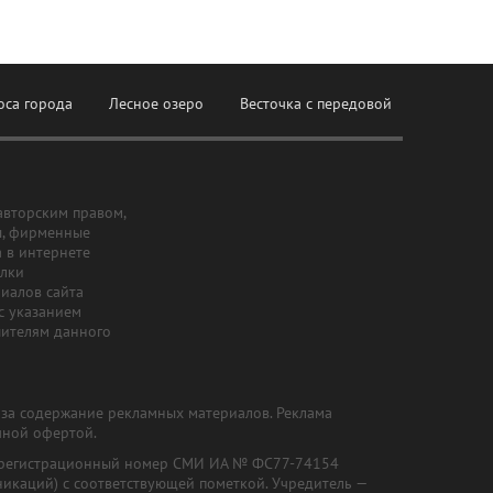
оса города
Лесное озеро
Весточка с передовой
авторским правом,
ы, фирменные
а в интернете
ылки
риалов сайта
с указанием
шителям данного
и за содержание рекламных материалов. Реклама
чной офертой.
") (регистрационный номер СМИ ИА № ФС77-74154
никаций) с соответствующей пометкой. Учредитель —