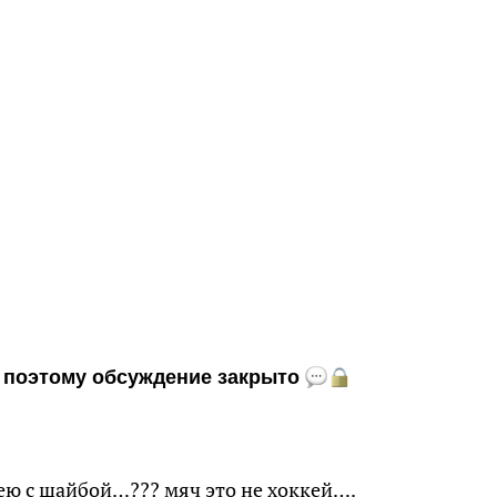
и, поэтому обсуждение закрыто
ею с шайбой…??? мяч это не хоккей….