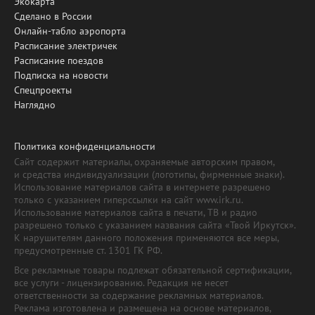
Экокарта
Сделано в России
Онлайн-табло аэропорта
Расписание электричек
Расписание поездов
Подписка на новости
Спецпроекты
Наглядно
Политика конфиденциальности
Сайт содержит материалы, охраняемые авторским правом,
и средства индивидуализации (логотипы, фирменные знаки).
Использование материалов сайта в интернете разрешено
только с указанием гиперссылки на сайт www.irk.ru.
Использование материалов сайта в печати, ТВ и радио
разрешено только с указанием названия сайта «Твой Иркутск».
К нарушителям данного положения применяются все меры,
предусмотренные ст. 1301 ГК РФ.
Все рекламные товары подлежат обязательной сертификации,
все услуги - лицензированию. Редакция не несет
ответственности за содержание рекламных материалов.
Реклама изготовлена и размещена на основе материалов,