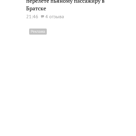
перелете пьяному пассажиру в
Братске
21:46
4 отзыва