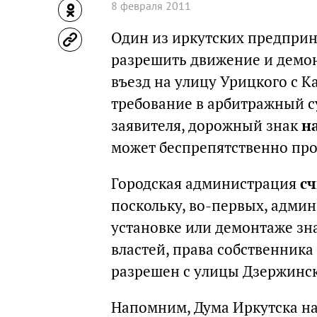
8 февраля 2011
Один из иркутских предприн
разрешить движение и демо
въезд на улицу Урицкого с К
требование в арбитражный с
заявителя, дорожный знак
н
может беспрепятственно про
Городская администрация
сч
поскольку, во-первых, адми
установке или демонтаже зна
властей, права собственника
разрешен с улицы Дзержинско
Напомним, Дума Иркутска н