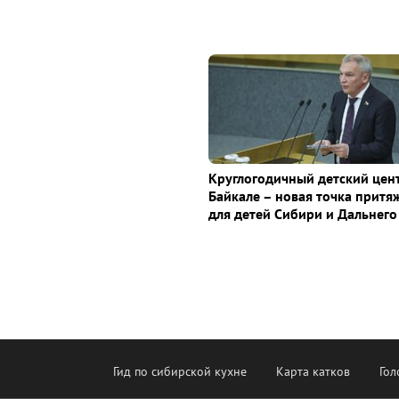
Круглогодичный детский цен
Байкале – новая точка притя
для детей Сибири и Дальнего
Гид по сибирской кухне
Карта катков
Гол