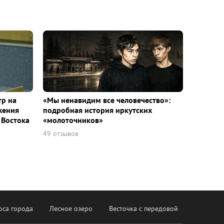
тр на
«Мы ненавидим все человечество»:
жения
подробная история иркутских
 Востока
«молоточников»
49 отзывов
оса города
Лесное озеро
Весточка с передовой