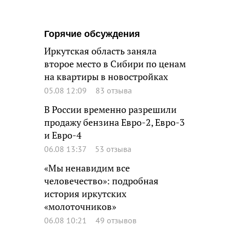
Горячие обсуждения
Иркутская область заняла
второе место в Сибири по ценам
на квартиры в новостройках
05.08 12:09
83 отзыва
В России временно разрешили
продажу бензина Евро-2, Евро-3
и Евро-4
06.08 13:37
53 отзыва
«Мы ненавидим все
человечество»: подробная
история иркутских
«молоточников»
06.08 10:21
49 отзывов