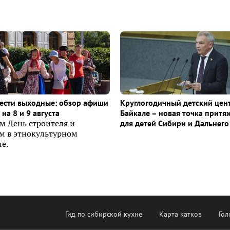
ести выходные: обзор афиши
Круглогодичный детский цен
на 8 и 9 августа
Байкале – новая точка притя
м День строителя и
для детей Сибири и Дальнего
ем в этнокультурном
е.
Гид по сибирской кухне
Карта катков
Гол