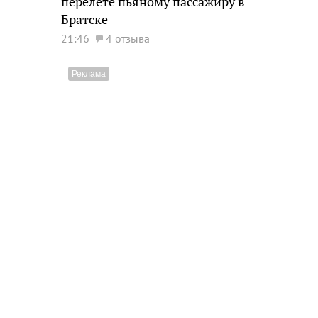
перелете пьяному пассажиру в
Братске
21:46
4 отзыва