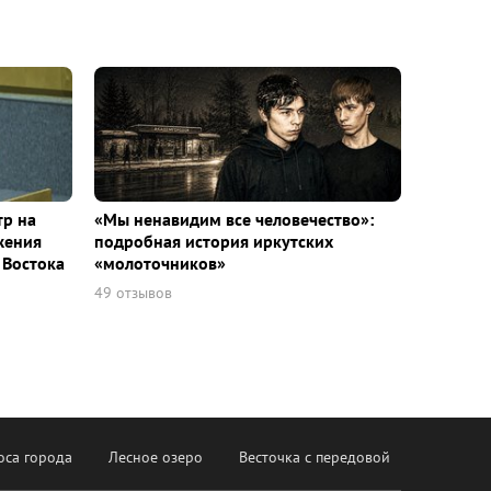
тр на
«Мы ненавидим все человечество»:
жения
подробная история иркутских
 Востока
«молоточников»
49 отзывов
оса города
Лесное озеро
Весточка с передовой