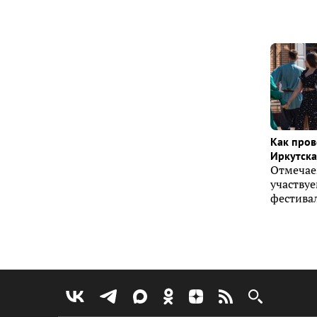
Как пров
Иркутска 
Отмечае
участву
фестивал