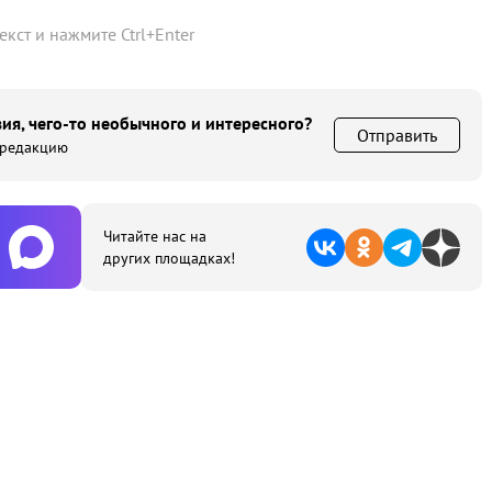
текст и нажмите
Ctrl
+
Enter
ия, чего-то необычного и интересного?
Отправить
 редакцию
Читайте нас на
других площадках!