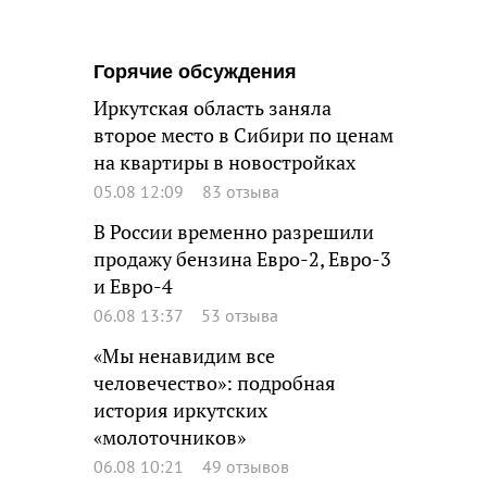
Горячие обсуждения
Иркутская область заняла
второе место в Сибири по ценам
на квартиры в новостройках
05.08 12:09
83 отзыва
В России временно разрешили
продажу бензина Евро-2, Евро-3
и Евро-4
06.08 13:37
53 отзыва
«Мы ненавидим все
человечество»: подробная
история иркутских
«молоточников»
06.08 10:21
49 отзывов