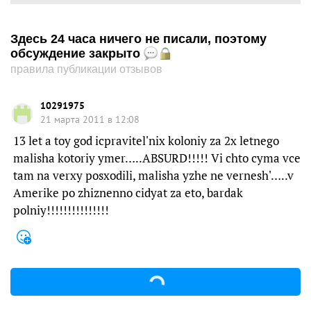
Здесь 24 часа ничего не писали, поэтому
обсуждение закрыто
правила публикации отзывов
10291975
21 марта 2011 в 12:08
13 let a toy god icpravitel'nix koloniy za 2x letnego
malisha kotoriy ymer…..ABSURD!!!!! Vi chto cyma vce
tam na verxy posxodili, malisha yzhe ne vernesh'…..v
Amerike po zhiznenno cidyat za eto, bardak
polniy!!!!!!!!!!!!!!!