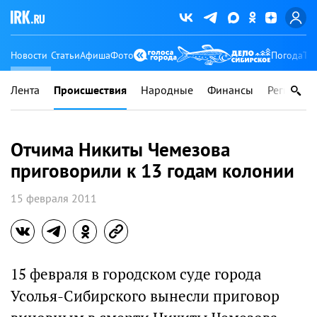
Новости
Статьи
Афиша
Фото
Погода
Ту
Лента
Происшествия
Народные
Финансы
Регионы
Отчима Никиты Чемезова
приговорили к 13 годам колонии
15 февраля 2011
15 февраля в городском суде города
Усолья-Сибирского вынесли приговор