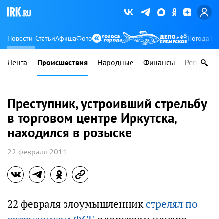
Новости
Статьи
Афиша
Фото
Погода
Ту
Лента
Происшествия
Народные
Финансы
Регионы
Преступник, устроивший стрельбу
в торговом центре Иркутска,
находился в розыске
22 февраля 2011
22 февраля злоумышленник
стрелял по