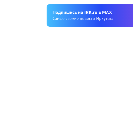
Подпишиcь на IRK.ru в MAX
Cамые свежие новости Иркутска