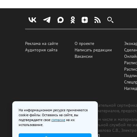
Реклама на сайте
О проекте
Экока
Аудитория сайта
Написать редакции
Сделан
Вакансии
Онлай
Распис
Распи
Подпи
Спецп
Нагля
Все рекламные товары подлежат обязательной сертификац
На информационном ресурсе применяются
изготовлена и размещена на основе материалов, предос
cookie-файлы. Оставаясь на сайте, вы
На сайте www.irk.ru размещаются в том числе и материа
подтверждаете свое
согласие
на их
от 29 октября 2018 г., выдан Федеральной службой по 
использование.
ООО «Ирк.ру». Главный редактор — Павлова С.В., Электр
Телефон редакции:
+7 (3952) 48-88-50