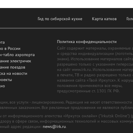
Гид по сибирской кухне
Карта катков
Гол
Политика конфиденциальности
рта
Сайт содержит материалы, охраняемые 
о в России
и средства индивидуализации (логотип
н-табло аэропорта
знаки). Использование материалов сайт
ание электричек
разрешено только с указанием гиперсс
сание поездов
на сайт www.irk.ru. Использование мате
ска на новости
в печати, ТВ и радио разрешено только 
роекты
названия сайта «Твой Иркутск». К нару
положения применяются все меры,
дно
предусмотренные ст. 1301 ГК РФ.
ии, все услуги - лицензированию. Редакция не несет ответственност
тавленных заказчиком. Все рекламные предложения не являются публи
лы от информационного агентства «Иркутск онлайн» ("Irkutsk Online
надзору в сфере связи, информационных технологий и массовых комму
онный адрес редакции:
news@irk.ru
.