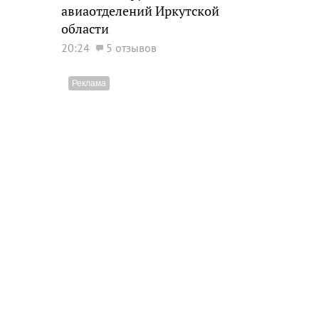
авиаотделений Иркутской
области
20:24
5 отзывов