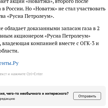
ет акций «Новатэка», второго после
 в России. Но «Новатэк» не стал участвовать
ва «Русиа Петролеум».
 обладает доказанными запасам газа в 2
овным акционером «Русиа Петролеум»
), владеющая компанией вместе с ОГК-3 и
бласти.
енты.Ру
текст и нажмите
Ctrl
+
Enter
ия, чего-то необычного и интересного?
Отправить
 редакцию