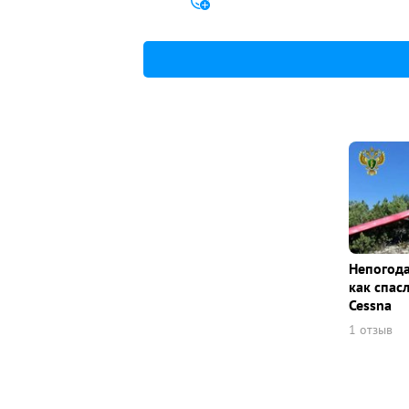
Непогода
как спас
Cessna
1 отзыв