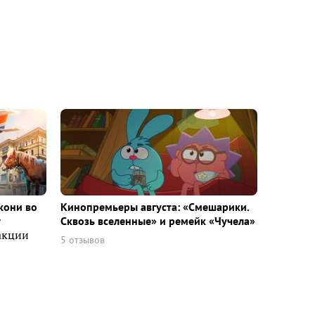
кони во
Кинопремьеры августа: «Смешарики.
т
Сквозь вселенные» и ремейк «Чучела»
акции
5 отзывов