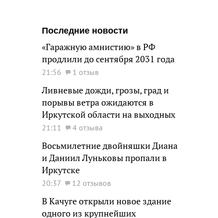
Последние новости
«Гаражную амнистию» в РФ
продлили до сентября 2031 года
21:56
1 отзыв
Ливневые дожди, грозы, град и
порывы ветра ожидаются в
Иркутской области на выходных
21:11
4 отзыва
Восьмилетние двойняшки Диана
и Даниил Луньковы пропали в
Иркутске
20:37
12 отзывов
В Качуге открыли новое здание
одного из крупнейших