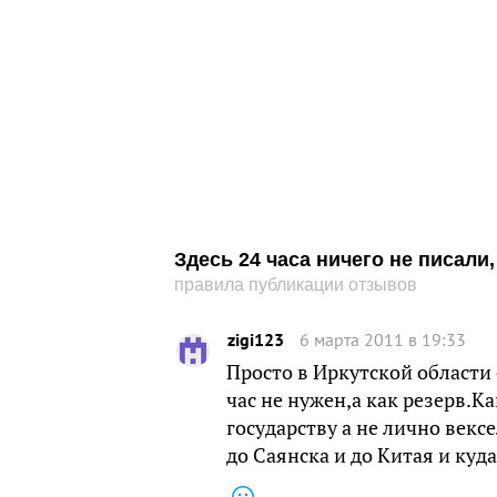
Здесь 24 часа ничего не писал
правила публикации отзывов
zigi123
6 марта 2011 в 19:33
Просто в Иркутской области 
час не нужен,а как резерв.К
государству а не лично векс
до Саянска и до Китая и ку