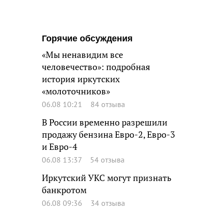
Горячие обсуждения
«Мы ненавидим все
человечество»: подробная
история иркутских
«молоточников»
06.08 10:21
84 отзыва
В России временно разрешили
продажу бензина Евро-2, Евро-3
и Евро-4
06.08 13:37
54 отзыва
Иркутский УКС могут признать
банкротом
06.08 09:36
34 отзыва