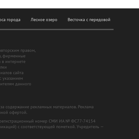
оса города
Лесное озеро
Весточка с передовой
авторским правом,
ы, фирменные
а в интернете
ылки
риалов сайта
с указанием
шителям данного
и за содержание рекламных материалов. Реклама
чной офертой.
") (регистрационный номер СМИ ИА № ФС77-74154
никаций) с соответствующей пометкой. Учредитель —