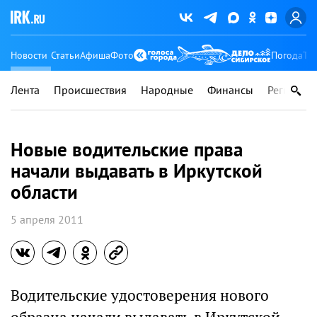
Новости
Статьи
Афиша
Фото
Погода
Ту
Лента
Происшествия
Народные
Финансы
Регионы
Новые водительские права
начали выдавать в Иркутской
области
5 апреля 2011
Водительские удостоверения нового