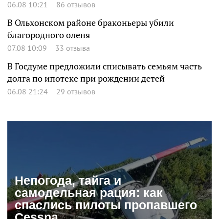
06.08 10:21
86 отзывов
В Ольхонском районе браконьеры убили
благородного оленя
07.08 10:09
33 отзыва
В Госдуме предложили списывать семьям часть
долга по ипотеке при рождении детей
06.08 21:24
29 отзывов
Непогода, тайга и
самодельная рация: как
спаслись пилоты пропавшего
Cessna