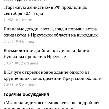
«Гаражную амнистию» в РФ продлили до
сентября 2031 года
21:56
1 отзыв
Ливневые дожди, грозы, град и порывы ветра
ожидаются в Иркутской области на выходных
21:11
4 отзыва
Восьмилетние двойняшки Диана и Даниил
Луньковы пропали в Иркутске
20:37
12 отзывов
В Качуге открыли новое здание одного из
крупнейших авиаотделений Иркутской области
20:24
5 отзывов
Горячие обсуждения
«Мы ненавидим все человечество»: подробная
история иркутских «молоточников»