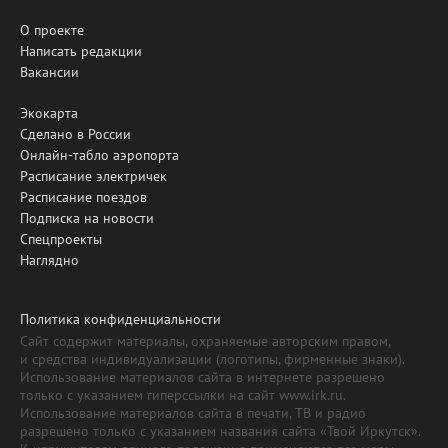
О проекте
Написать редакции
Вакансии
Экокарта
Сделано в России
Онлайн-табло аэропорта
Расписание электричек
Расписание поездов
Подписка на новости
Спецпроекты
Наглядно
Политика конфиденциальности
Сайт содержит материалы, охраняемые авторским правом,
и средства индивидуализации (логотипы, фирменные знаки).
Использование материалов сайта в интернете разрешено
только с указанием гиперссылки на сайт www.irk.ru.
Использование материалов сайта в печати, ТВ и радио
разрешено только с указанием названия сайта «Твой Иркутск».