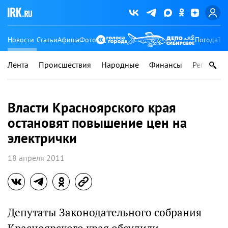
Новости
Статьи
Афиша
Фото
Погода
Ту
Лента
Происшествия
Народные
Финансы
Регионы
Власти Красноярского края
остановят повышение цен на
электрички
18 апреля 2011
Депутаты Законодательного cобрания