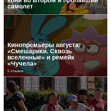
кони во Втором и пропавший
самолет
Кинопремьеры августа:
«Смешарики. Сквозь
вселенные» и ремейк
«Чучела»
5 отзывов