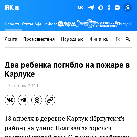
Новости
Статьи
Афиша
Фото
Погода
Ту
Лента
Происшествия
Народные
Финансы
Регионы
Два ребенка погибло на пожаре в
Карлуке
19 апреля 2011
18 апреля в деревне Карлук (Иркутский
район) на улице Полевая загорелся