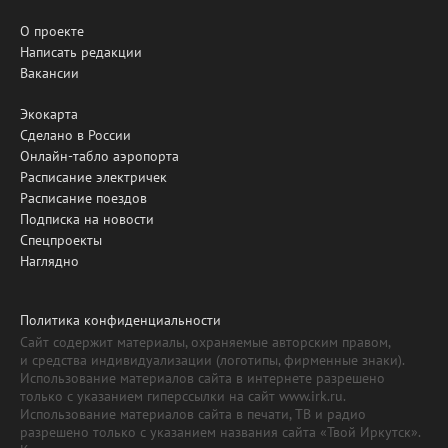
О проекте
Написать редакции
Вакансии
Экокарта
Сделано в России
Онлайн-табло аэропорта
Расписание электричек
Расписание поездов
Подписка на новости
Спецпроекты
Наглядно
Политика конфиденциальности
Сайт содержит материалы, охраняемые авторским правом,
и средства индивидуализации (логотипы, фирменные знаки).
Использование материалов сайта в интернете разрешено
только с указанием гиперссылки на сайт www.irk.ru.
Использование материалов сайта в печати, ТВ и радио
разрешено только с указанием названия сайта «Твой Иркутск».