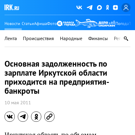
Новости
Статьи
Афиша
Фото
Погода
Ту
Лента
Происшествия
Народные
Финансы
Регионы
Основная задолженность по
зарплате Иркутской области
приходится на предприятия-
банкроты
10 мая 2011
Иркутская область по объемам