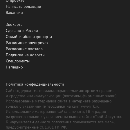
О проекте
Написать редакции
Вакансии
Экокарта
Сделано в России
Онлайн-табло аэропорта
Расписание электричек
Расписание поездов
Подписка на новости
Спецпроекты
Наглядно
Политика конфиденциальности
Сайт содержит материалы, охраняемые авторским правом,
и средства индивидуализации (логотипы, фирменные знаки).
Использование материалов сайта в интернете разрешено
только с указанием гиперссылки на сайт www.irk.ru.
Использование материалов сайта в печати, ТВ и радио
разрешено только с указанием названия сайта «Твой Иркутск».
К нарушителям данного положения применяются все меры,
предусмотренные ст. 1301 ГК РФ.